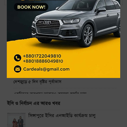
সর্বশেষ
জনপ্রিয়
নাফ নদ থেকে ৩ জেলেকে ধরে নিয়ে গেছে আরাকান আর্মি
গ্র্যামিতে এখনো সিদ্ধান্তহীন স্ট্রে কিডস
৩ দিনে ফ্রি দেখা যাবে ৬ সিনেমা
উন্মুক্ত জুলাই স্মৃতি জাদুঘর: প্রথম দিনেই জাদুঘরে ঢুকতে বিশৃঙ্খলা
দেশজুড়ে ৫ দিন বৃষ্টির পূর্বাভাস
একদিনের ব্যবধানে আবারও কমলো স্বর্ণের দাম
ইসি ও নির্বাচন এর আরও খবর
ঢাকা-ময়মনসিংহ রুটে ট্রেন চলাচল বন্ধ
সিঙ্গাপুরে ইসির এনআইডি কার্যক্রম চালু
থাইল্যান্ডে স্কুলে শিক্ষার্থীর বন্দুক হামলায় নিহত ৭