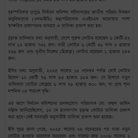
বৃহস্পতিবার দুপুরে নির্বাচন কমিশন সচিবালয়ের জাতীয় পরিচয় নিবন্ধন
অনুবিভাগের (এনআইডি) মহাপরিচালক এএইচএম আনোয়ার পাশা
স্বাক্ষরিত প্রজ্ঞাপনের মাধ্যমে এ তালিকা প্রকাশ করা হয়।
চূড়ান্ত তালিকার তথ্য অনুযায়ী, দেশে পুরুষ ভোটার রয়েছেন ৬ কোটি ৫২
লাখ ১২ হাজার ৭৩১ জন। নারী ভোটার ৬ কোটি ৩১ লাখ ৯ হাজার
২৬৬ জন এবং তৃতীয় লিঙ্গের (হিজড়া) ভোটার রয়েছেন ১ হাজার ২৪৩
জন।
ইসির তথ্য অনুযায়ী, ২০২৫ সালের ১৮ নভেম্বর পর্যন্ত মোট ভোটার
ছিলেন ১২ কোটি ৭৬ লাখ ৯৫ হাজার ১৮৩ জন। সে হিসাবে নতুন
তালিকায় ভোটার বেড়েছে ৬ লাখ ২৮ হাজার ৩০০ জন, যা প্রায় শূন্য
দশমিক ০৫ শতাংশ বৃদ্ধি।
এর আগে নির্বাচন কমিশনের জনসংযোগ পরিচালক মো. রুহুল আমিন
মল্লিক জানিয়েছিলেন, ১৪ মে হালনাগাদ চূড়ান্ত ভোটার তালিকা প্রকাশ
করা হবে—সেই সময়সূচি অনুযায়ীই তালিকা প্রকাশ করা হয়েছে।
ইসি সূত্রে জানা গেছে, ২০২৫ সালের ২৪ নভেম্বরের পর যারা নতুন
ভোটার হওয়ার আবেদন করেছেন এবং যাদের জন্ম ২০০৮ সালের ১