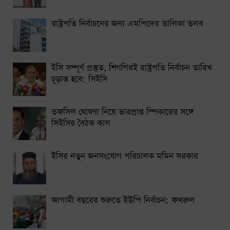
নারায়ণগঞ্জে গ্যাস লিকেজ থেকে অগ্নিকাণ্ডে একই পরিবারের দগ্ধ ৩
রাষ্ট্রপতি নির্বাচনের জন্য এমপিদের তালিকা তলব
সিলেটে দুই বাসের সংঘর্ষে নিহত ৯
ইসি সম্পূর্ণ প্রস্তুত, শিগগিরই রাষ্ট্রপতি নির্বাচন তারিখ
চূড়ান্ত হবে: সিইসি
তফসিল ঘোষণা নিয়ে ভারপ্রাপ্ত স্পিকারের সঙ্গে
সিইসির বৈঠক কাল
ইসির নতুন জনসংযোগ পরিচালক মমিন সরকার
আগামী বছরের শুরুতে ইউপি নির্বাচন: ফখরুল