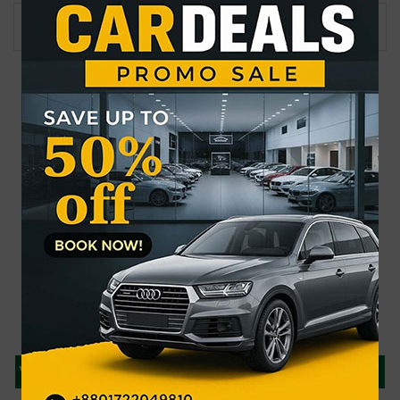
Page 1 of 15
1
2
3
4
5
...
Last
»
সর্বশেষ
জনপ্রিয়
গ্র্যামিতে এখনো সিদ্ধান্তহীন স্ট্রে কিডস
৩ দিনে ফ্রি দেখা যাবে ৬ সিনেমা
উন্মুক্ত জুলাই স্মৃতি জাদুঘর: প্রথম দিনেই জাদুঘরে ঢুকতে বিশৃঙ্খলা
দেশজুড়ে ৫ দিন বৃষ্টির পূর্বাভাস
একদিনের ব্যবধানে আবারও কমলো স্বর্ণের দাম
ঢাকা-ময়মনসিংহ রুটে ট্রেন চলাচল বন্ধ
আর্কাইভ
থাইল্যান্ডে স্কুলে শিক্ষার্থীর বন্দুক হামলায় নিহত ৭