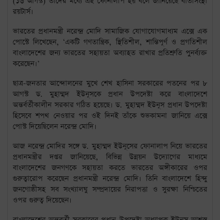
(১৬ আগস্ট) তাদের মধ্যে এই ফোনালাপ হয় বলে জানিয়েছে বার্তাসংস্থা
রয়টার্স।
ভারতের প্রধানমন্ত্রী নরেন্দ্র মোদি সামাজিক যোগাযোগমাধ্যম এক্সে এক
পোস্টে লিখেছেন
, ‘
একটি গণতান্ত্রিক
,
স্থিতিশীল
,
শান্তিপূর্ণ ও প্রগতিশীল
বাংলাদেশের জন্য ভারতের সহায়তা অব্যাহত রাখার প্রতিশ্রুতি পুনর্ব্যক্ত
করেছেন।’
ছাত্র-জনতার আন্দোলনের মুখে শেখ হাসিনা সরকারের পতনের পর ৮
আগস্ট ড. মুহাম্মদ ইউনূসকে প্রধান উপদেষ্টা করে বাংলাদেশে
অন্তর্বর্তীকালীন সরকার গঠিত হয়েছে। ড. মুহাম্মদ ইউনূস প্রধান উপদেষ্টা
হিসেবে শপথ নেওয়ার পর ওই দিনই তাঁকে শুভকামনা জানিয়ে এক্সে
পোস্ট দিয়েছিলেন নরেন্দ্র মোদি।
আজ নরেন্দ্র মোদির সঙ্গে ড. মুহাম্মদ ইউনূসের ফোনালাপ নিয়ে ভারতের
প্রধানমন্ত্রীর দপ্তর জানিয়েছে
,
বিভিন্ন উন্নয়ন উদ্যোগের মাধ্যমে
বাংলাদেশের জনগণকে সহায়তা করতে ভারতের অঙ্গীকারের ওপর
গুরুত্বারোপ করেছেন প্রধানমন্ত্রী নরেন্দ্র মোদি। তিনি বাংলাদেশে হিন্দু
জনগোষ্ঠীসহ সব সংখ্যালঘু সম্প্রদায়ের নিরাপত্তা ও সুরক্ষা নিশ্চিতের
ওপর গুরুত্ব দিয়েছেন।
বাংলাদেশের অন্তবর্তী সরকারের প্রধান উপদেষ্টা অধ্যাপক ইউনূস আশ্বস্ত