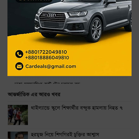
সর্বশেষ
জনপ্রিয়
গ্র্যামিতে এখনো সিদ্ধান্তহীন স্ট্রে কিডস
৩ দিনে ফ্রি দেখা যাবে ৬ সিনেমা
উন্মুক্ত জুলাই স্মৃতি জাদুঘর: প্রথম দিনেই জাদুঘরে ঢুকতে বিশৃঙ্খলা
দেশজুড়ে ৫ দিন বৃষ্টির পূর্বাভাস
একদিনের ব্যবধানে আবারও কমলো স্বর্ণের দাম
ঢাকা-ময়মনসিংহ রুটে ট্রেন চলাচল বন্ধ
আন্তর্জাতিক এর আরও খবর
থাইল্যান্ডে স্কুলে শিক্ষার্থীর বন্দুক হামলায় নিহত ৭
থাইল্যান্ডে স্কুলে শিক্ষার্থীর বন্দুক হামলায় নিহত ৭
নারায়ণগঞ্জে গ্যাস লিকেজ থেকে অগ্নিকাণ্ডে একই পরিবারের দগ্ধ ৩
সিলেটে দুই বাসের সংঘর্ষে নিহত ৯
হরমুজ নিয়ে শিগগিরই চুক্তির আশ্বাস
শেয়ার কেলেঙ্কারির মামলা সাকিবসহ ১৫ জনের বিরুদ্ধে চার্জশিট