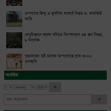
নেপালের হিন্দু ও মুসলিম সংঘর্ষে নিহত ৩: কারফিউ
জারি
বেলুচিস্তানে কয়লা খনিতে বিস্ফোরণে ৩৪ জন নিহত,
৮ নিখোঁজ
যুক্তরাজ্যে দুই মাসের তাপপ্রবাহে প্রায় ৩০০০
প্রাণহানি
আর্কাইভ