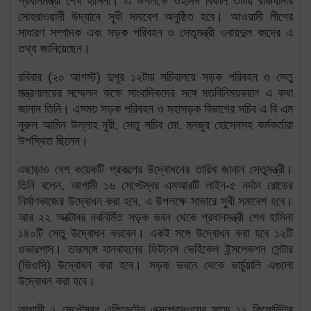
প্রধানমন্ত্রী শেখ হাসিনা। এ উপলক্ষে ওইদিন বিকাল ৩টায় রাজধানীর
সোহরাওয়ার্দী উদ্যানে সুধী সমাবেশ অনুষ্ঠিত হবে। আওয়ামী লীগের
সাধারণ সম্পাদক এবং সড়ক পরিবহন ও সেতুমন্ত্রী ওবায়দুল কাদের এ
তথ্য জানিয়েছেন।
রবিবার (২০ আগস্ট) দুপুর ১২টায় সচিবালয়ে সড়ক পরিবহন ও সেতু
মন্ত্রণালয়ের সম্মেলন কক্ষে সাংবাদিকদের সঙ্গে মতবিনিময়কালে এ কথা
জানান তিনি। এসময় সড়ক পরিবহন ও মহাসড়ক বিভাগের সচিব এ বি এম
নুরুল আমিন উল্লাহ নুরী, সেতু সচিব মো. মনজুর হোসেনসহ কর্মকর্তারা
উপস্থিত ছিলেন।
এছাড়াও বেশ কয়েকটি প্রকল্পের উদ্বোধনের তারিখ জানান সেতুমন্ত্রী।
তিনি বলেন, আগামী ১৬ সেপ্টেম্বর এমআরটি লাইন-৫ নর্দান রোডের
নির্মাণকাজের উদ্বোধন করা হবে, এ উপলক্ষে সাভারে সুধী সমাবেশ হবে।
আর ২২ অক্টোবর নবনির্মিত সড়ক ভবন থেকে প্রধানমন্ত্রী শেখ হাসিনা
১৪০টি সেতু উদ্বোধন করবেন। একই সঙ্গে উদ্বোধন করা হবে ১২টি
ওভারপাস। তারসঙ্গে যানবাহনের ফিটনেস ভেহিকেল ইন্সপেকশন সেন্টার
(ভিওসি) উদ্বোধন করা হবে। সড়ক ভবনে থেকে ভার্চুয়ালি এগুলো
উদ্বোধন করা হবে।
আগামী ২ সেপ্টেম্বর এলিভেটেড এক্সপ্রেসওয়ের সাড়ে ১১ কিলোমিটার