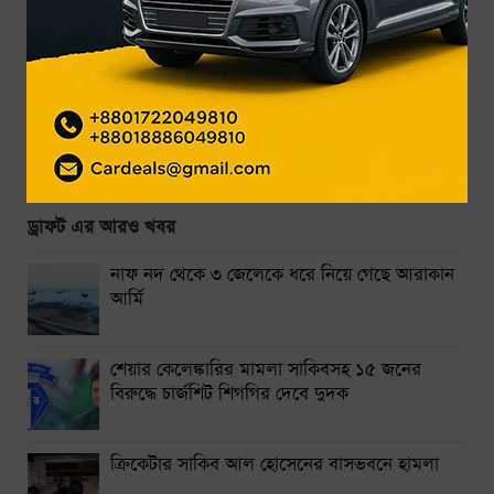
গ্র্যামিতে এখনো সিদ্ধান্তহীন স্ট্রে কিডস
৩ দিনে ফ্রি দেখা যাবে ৬ সিনেমা
উন্মুক্ত জুলাই স্মৃতি জাদুঘর: প্রথম দিনেই জাদুঘরে ঢুকতে বিশৃঙ্খলা
দেশজুড়ে ৫ দিন বৃষ্টির পূর্বাভাস
একদিনের ব্যবধানে আবারও কমলো স্বর্ণের দাম
ড্রাফট এর আরও খবর
ঢাকা-ময়মনসিংহ রুটে ট্রেন চলাচল বন্ধ
নাফ নদ থেকে ৩ জেলেকে ধরে নিয়ে গেছে আরাকান
থাইল্যান্ডে স্কুলে শিক্ষার্থীর বন্দুক হামলায় নিহত ৭
আর্মি
নারায়ণগঞ্জে গ্যাস লিকেজ থেকে অগ্নিকাণ্ডে একই পরিবারের দগ্ধ ৩
শেয়ার কেলেঙ্কারির মামলা সাকিবসহ ১৫ জনের
সিলেটে দুই বাসের সংঘর্ষে নিহত ৯
বিরুদ্ধে চার্জশিট শিগগির দেবে দুদক
ক্রিকেটার সাকিব আল হোসেনের বাসভবনে হামলা