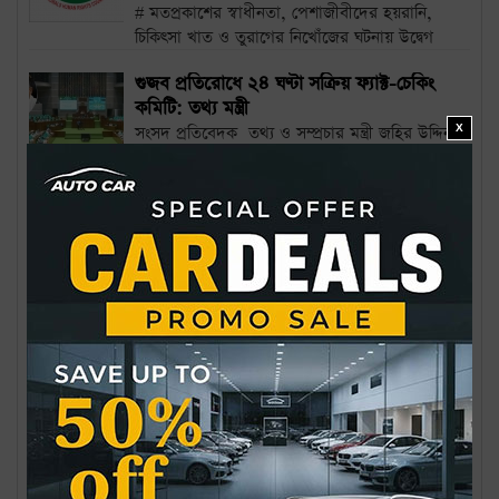
# মতপ্রকাশের স্বাধীনতা, পেশাজীবীদের হয়রানি,
চিকিৎসা খাত ও তুরাগের নিখোঁজের ঘটনায় উদ্বেগ
নিজস্ব...
গুজব প্রতিরোধে ২৪ ঘণ্টা সক্রিয় ফ্যাক্ট-চেকিং
কমিটি: তথ্য মন্ত্রী
সংসদ প্রতিবেদক তথ্য ও সম্প্রচার মন্ত্রী জহির উদ্দিন
X
স্বপন সংসদে জানিয়েছেন, সামাজিক
যোগাযোগমাধ্যম...
জিএমএসএস’র নির্বাচন সেপ্টেম্বরে, ৬ সদস্যের
নির্বাচন কমিশন গঠন
# জেলা কমিটিগুলোকে ১৫ জুলাইয়ের মধ্যে
ভোটার তালিকা জমার নির্দেশ নিজস্ব প্রতিবেদক
বৃহত্তর ময়মনসিংহ...
স্বাধীন সম্পাদকীয় ঐক্যের আহ্বান সম্পাদকদের
নিজস্ব প্রতিবেদক স্বাধীন, নিরপেক্ষ ও দায়িত্বশীল
গণমাধ্যম প্রতিষ্ঠার লক্ষ্যে দেশের সব ধারার
সম্পাদকদের...