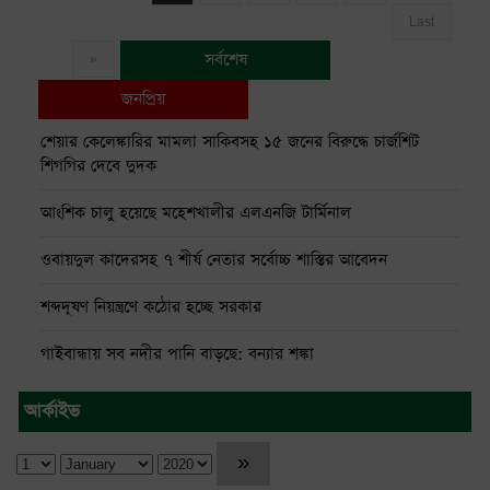
Last
সর্বশেষ
»
জনপ্রিয়
শেয়ার কেলেঙ্কারির মামলা সাকিবসহ ১৫ জনের বিরুদ্ধে চার্জশিট
শিগগির দেবে দুদক
আংশিক চালু হয়েছে মহেশখালীর এলএনজি টার্মিনাল
ওবায়দুল কাদেরসহ ৭ শীর্ষ নেতার সর্বোচ্চ শাস্তির আবেদন
শব্দদূষণ নিয়ন্ত্রণে কঠোর হচ্ছে সরকার
গাইবান্ধায় সব নদীর পানি বাড়ছে: বন্যার শঙ্কা
১১ দলীয় ঐক্যের ঘেরাও কর্মসূচি ঘিরে সচিবালয়ের সব গেট বন্ধ
আর্কাইভ
সচিবালয়ের সামনে অতিরিক্ত পুলিশ মোতায়েন