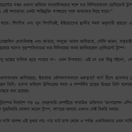
েসিডেন্টের দপ্তর ওভাল অফিসে সাংবাদিকদের সঙ্গে মত বিনিময়কালে প্রেসিডেন্ট ট্রা
এই সমঝোতা একটা শান্তিচুক্তি স্বাক্ষরের পথে আমাদের নিয়ে যাবে।”
ে খুলে যাবে। শিগগির এবং খুব শিগগিরই, ইউরোপের স্থানীয় সময় অনুযায়ী হয়তো এ 
মন্ত্রী বেঞ্জামিন নেতানিয়াহু এবং কাতার, সংযুক্ত আরব আমিরাত, সৌদি আরব, বাহরা
 হয়েছে বলেও বৃহস্পতিবারের মত বিনিময়ের সময় জানিয়েছেন প্রেসিডেন্ট ট্রাম্প।
াণু অস্ত্রের মালিক হতে পারবে না— এমন নিশ্চয়তা। এই যে এত কিছু ঘটলো, এ
বাদমাধ্যম জানিয়েছে, ইরানের কৌশলগতভাবে গুরুত্বপূর্ণ খার্গ দ্বীপে হামলার য
করেছেন তিনি। ওভাল অফিসে ব্রিফিংয়ের সময় এ সম্পর্কিত প্রশ্নের উত্তরে তিনি বলেছেন
ত্যাহার করা হয়েছে।
 ট্রাম্পের নির্দেশে গত ২৮ ফেব্রুয়ারি দেশটিতে সামরিক অভিযান ‘অপারেশন এপি
নে যুদ্ধবিরতি ঘোষণা করেন ট্রাম্প, কাগজে-কলমে এখনও সেই বিরতি চলছে।
পের এমন দাবি অবশ্য এই প্রথম নয়। গত মার্চ মাস থেকে এ পর্যন্ত একাধিকবার এমন দা