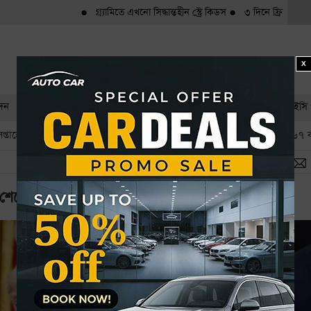
●
গ্র্যামিতে এখনো সিদ্ধান্তহীন স্ট্রে কিডস
●
৩ দিনে ফ্রি দেখা যাবে ৬ 
X
াদন
খেলাধুলা
সারাদেশ
অপরাধ
অর্থনীতি
আইন-আদালত
স্বাস্থ্য
ইসি 
প্তাহের শেষেই চুক্তি
৬৭ ব
 শেষেই চুক্তি