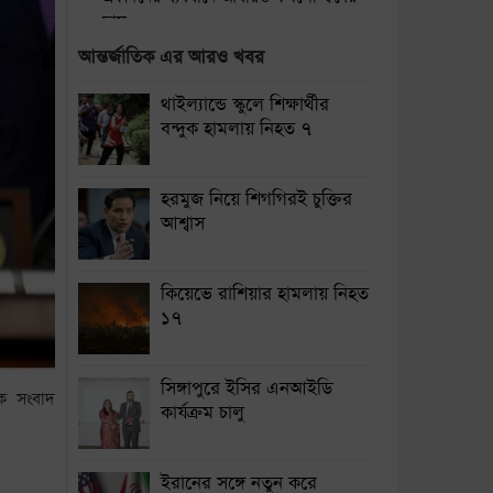
দাম
আন্তর্জাতিক এর আরও খবর
ঢাকা-ময়মনসিংহ রুটে ট্রেন চলাচল বন্ধ
থাইল্যান্ডে স্কুলে শিক্ষার্থীর
থাইল্যান্ডে স্কুলে শিক্ষার্থীর বন্দুক হামলায়
বন্দুক হামলায় নিহত ৭
নিহত ৭
নারায়ণগঞ্জে গ্যাস লিকেজ থেকে অগ্নিকাণ্ডে
হরমুজ নিয়ে শিগগিরই চুক্তির
একই পরিবারের দগ্ধ ৩
আশ্বাস
সিলেটে দুই বাসের সংঘর্ষে নিহত ৯
কিয়েভে রাশিয়ার হামলায় নিহত
শেয়ার কেলেঙ্কারির মামলা সাকিবসহ ১৫
১৭
জনের বিরুদ্ধে চার্জশিট শিগগির দেবে দুদক
সিঙ্গাপুরে ইসির এনআইডি
িক সংবাদ
কার্যক্রম চালু
ইরানের সঙ্গে নতুন করে