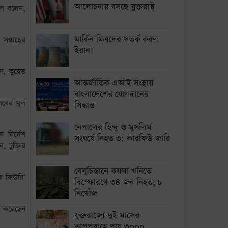
আলোচনায় বসছে যুক্তরাষ্ট্র
ম্প বলেন,
মার্কিন মিত্রদের সতর্ক করল
সপ্তাহের
ইরান।
ইন, কুয়েত
আন্তর্জাতিক এআই সংস্থায়
বাংলাদেশের যোগদানের
সবের মূল
সিদ্ধান্ত
নেপালের হিন্দু ও মুসলিম
ে নির্দেশ
সংঘর্ষে নিহত ৩: কারফিউ জারি
, চুক্তির
বেলুচিস্তানে কয়লা খনিতে
ক ফিউরি’
বিস্ফোরণে ৩৪ জন নিহত, ৮
নিখোঁজ
বি করেছেন
যুক্তরাজ্যে দুই মাসের
তাপপ্রবাহে প্রায় ৩০০০