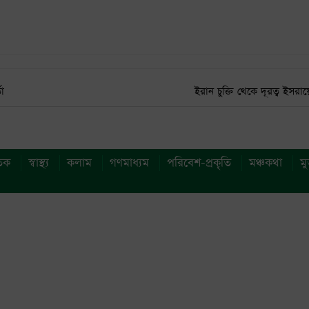
া
ইরান চুক্তি থেকে দূরত্ব ইসরা
তিক
স্বাস্থ্য
কলাম
গণমাধ্যম
পরিবেশ-প্রকৃতি
মঞ্চকথা
ম