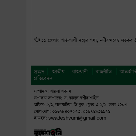
১৯ জেলায় শক্তিশালী ঝড়ের শঙ্কা, নদীবন্দরেও সতর্কবার্ত
প্রচ্ছদ
জাতীয়
রাজধানী
রাজনীতি
আন্তর্জা
প্রতিবেদন
সম্পাদক: শায়লা শবনম
উপদেষ্টা সম্পাদক: ড. কাজল রশীদ শাহীন
অফিস: ৫/১, লালমাটিয়া, ডি ব্লক, ফ্লোর এ ২/২, ঢাকা-১২০৭
যোগাযোগ: ০১৬২৮৪০৭৫২৩, ০১৯৭৬৯৩৬৯২৬
ইমেইল: swadeshvumi@gmail.com