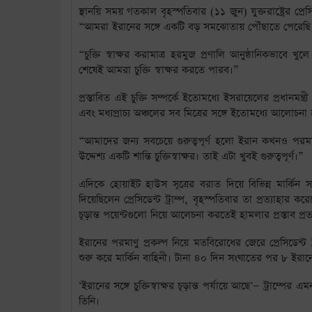
স্থানয়ি সময় গতকাল বৃহস্পতিবার (১১ জুন) যুক্তরাষ্ট্রের প্র
“আমরা ইরানের সঙ্গে একটি বড় সমঝোতায় পৌঁছাতে পেরেছি। 
“চুক্তি স্বাক্ষর করামাত্র হরমুজ প্রণালি আনুষ্ঠানিকভাব
শেষেই আমরা চুক্তি স্বাক্ষর করতে পারব।”
প্রস্তাবিত এই চুক্তি সম্পর্কে ইতোমধ্যে ইসরায়েলের প্রধান
এবং মধ্যপ্রাচ্য অঞ্চলের সব মিত্রের সঙ্গে ইতোমধ্যে আলোচনা
“আমাদের জন্য সবচেয়ে গুরুত্বপূর্ণ হলো ইরান কখনও পরম
উদ্দেশ্য একটি শান্তি চুক্তিস্বাক্ষর। তাই এটা খুবই গুরুত্বপূর্ণ।”
এদিকে হোয়াইট হাউস সূত্রের বরাত দিয়ে বিভিন্ন মার্কিন সং
দিয়েছিলেন প্রেসিডেন্ট ট্রাম্প, বৃহস্পতিবার তা প্রত্যাহার 
চূড়ান্ত পয়েন্টগুলো নিয়ে আলেচনা করতেই হামলার প্রস্তাব প্র
ইরানের পরমাণু প্রকল্প নিয়ে মতবিরোধের জেরে প্রেসিডেন্ট
শুরু করে মার্কিন বাহিনী। টানা ৪০ দিন সংঘাতের পর ৮ ইরা
‘ইরানের সঙ্গে চুক্তিস্বাক্ষর চূড়ান্ত পর্যায়ে আছে’— ট্রাম্
তিনি।