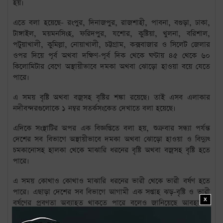
হয়।
এতে বলা হয়েছে- রংপুর, দিনাজপুর, রাজশাহী, পাবনা, বগুড়া, ঢাকা,
টাঙ্গাইল, ময়মনসিংহ, ফরিদপুর, যশোর, কুষ্টিয়া, খুলনা, বরিশাল,
পটুয়াখালী, কুমিল্লা, নোয়াখালী, চট্টগ্রাম, কক্সবাজার ও সিলেট জেলার
ওপর দিয়ে পূর্ব অথবা দক্ষিণ-পূর্ব দিক থেকে ঘণ্টায় ৪৫ থেকে ৬০
কিলোমিটার বেগে অস্থায়ীভাবে দমকা অথবা ঝোড়ো হাওয়া বয়ে যেতে
পারে।
এ সময় বৃষ্টি অথবা বজ্রসহ বৃষ্টির শঙ্কা রয়েছে। তাই এসব এলাকার
নদীবন্দরগুলোকে ১ নম্বর সতর্কসংকেত দেখাতে বলা হয়েছে।
এদিকে সংস্থাটির অপর এক বিজ্ঞপ্তিতে বলা হয়, শুক্রবার সন্ধ্যা পর্যন্ত
দেশের সব বিভাগে অস্থায়ীভাবে দমকা অথবা ঝোড়ো হাওয়া ও বিদ্যুৎ
চমকানোসহ হালকা থেকে মাঝারি ধরনের বৃষ্টি অথবা বজ্রসহ বৃষ্টি হতে
পারে।
এ সময় কোথাও কোথাও মাঝারি ধরনের ভারী থেকে ভারী বর্ষণ হতে
পারে। এছাড়া দেশের সব বিভাগে আগামী এক সপ্তাহ ঝড়-বৃষ্টি ও ভারী
X
বর্ষণের প্রবণতা অব্যাহত থাকতে পারে বলেও জানিয়েছে আবহাওয়া
অধিদপ্তর।