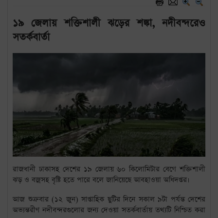
১৯ জেলায় শক্তিশালী ঝড়ের শঙ্কা, নদীবন্দরেও
সতর্কবার্তা
রাজধানী ঢাকাসহ দেশের ১৯ জেলায় ৬০ কিলোমিটার বেগে শক্তিশালী
ঝড় ও বজ্রসহ বৃষ্টি হতে পারে বলে জানিয়েছে আবহাওয়া অধিদপ্তর।
আজ শুক্রবার (১২ জুন) সাপ্তাহিক ছুটির দিনে সকাল ৯টা পর্যন্ত দেশের
অভ্যন্তরীণ নদীবন্দরগুলোর জন্য দেওয়া সতর্কবার্তায় তথ্যটি নিশ্চিত করা