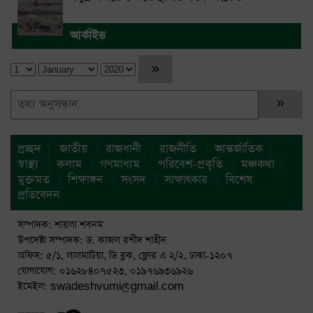
আর্কাইভ
প্রচ্ছদ
জাতীয়
রাজধানী
রাজনীতি
আন্তর্জাতিক
স্বাস্থ্য
কলাম
গণমাধ্যম
পরিবেশ-প্রকৃতি
মঞ্চকথা
মুক্তমত
শিক্ষাঙ্গন
সংসদ
সাক্ষাৎকার
বিশেষ
প্রতিবেদন
সম্পাদক: শায়লা শবনম
উপদেষ্টা সম্পাদক: ড. কাজল রশীদ শাহীন
অফিস: ৫/১, লালমাটিয়া, ডি ব্লক, ফ্লোর এ ২/২, ঢাকা-১২০৭
যোগাযোগ: ০১৬২৮৪০৭৫২৩, ০১৯৭৬৯৩৬৯২৬
ইমেইল: swadeshvumi@gmail.com