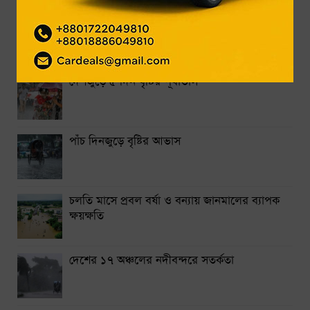
একদিনের ব্যবধানে আবারও কমলো স্বর্ণের দাম
পরিবেশ-প্রকৃতি এর আরও খবর
ঢাকা-ময়মনসিংহ রুটে ট্রেন চলাচল বন্ধ
দেশজুড়ে ৫ দিন বৃষ্টির পূর্বাভাস
থাইল্যান্ডে স্কুলে শিক্ষার্থীর বন্দুক হামলায় নিহত ৭
নারায়ণগঞ্জে গ্যাস লিকেজ থেকে অগ্নিকাণ্ডে একই পরিবারের দগ্ধ ৩
পাঁচ দিনজুড়ে বৃষ্টির আভাস
সিলেটে দুই বাসের সংঘর্ষে নিহত ৯
চলতি মাসে প্রবল বর্ষা ও বন্যায় জানমালের ব্যাপক
ক্ষয়ক্ষতি
দেশের ১৭ অঞ্চলের নদীবন্দরে সতর্কতা