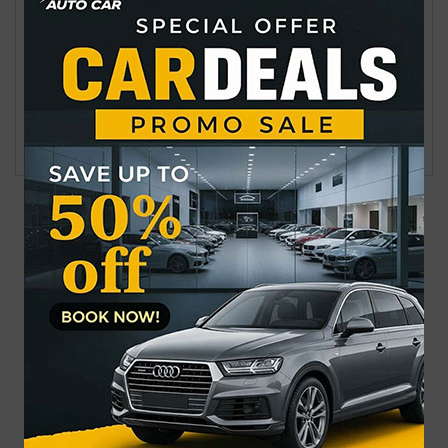
ইসি পাবে ৪ হাজার ৪০১ কোটি টাকা
ইরানের সঙ্গে যুক্তরাষ্ট্রের সমঝোতা: সপ্তাহের শেষেই চুক্তি
সর্বশেষ
জনপ্রিয়
নাফ নদ থেকে ৩ জেলেকে ধরে নিয়ে গেছে আরাকান আর্মি
গ্র্যামিতে এখনো সিদ্ধান্তহীন স্ট্রে কিডস
৩ দিনে ফ্রি দেখা যাবে ৬ সিনেমা
উন্মুক্ত জুলাই স্মৃতি জাদুঘর: প্রথম দিনেই জাদুঘরে ঢুকতে বিশৃঙ্খলা
দেশজুড়ে ৫ দিন বৃষ্টির পূর্বাভাস