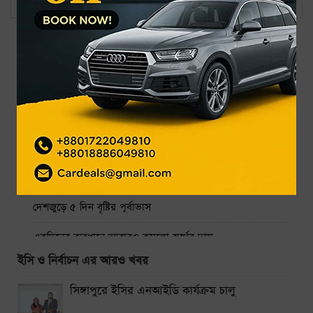
রাবিতে শাটডাউন প্রত্যাহার
সর্বশেষ
জনপ্রিয়
নাফ নদ থেকে ৩ জেলেকে ধরে নিয়ে গেছে আরাকান আর্মি
গ্র্যামিতে এখনো সিদ্ধান্তহীন স্ট্রে কিডস
৩ দিনে ফ্রি দেখা যাবে ৬ সিনেমা
উন্মুক্ত জুলাই স্মৃতি জাদুঘর: প্রথম দিনেই জাদুঘরে ঢুকতে বিশৃঙ্খলা
দেশজুড়ে ৫ দিন বৃষ্টির পূর্বাভাস
একদিনের ব্যবধানে আবারও কমলো স্বর্ণের দাম
ইসি ও নির্বাচন এর আরও খবর
ঢাকা-ময়মনসিংহ রুটে ট্রেন চলাচল বন্ধ
সিঙ্গাপুরে ইসির এনআইডি কার্যক্রম চালু
থাইল্যান্ডে স্কুলে শিক্ষার্থীর বন্দুক হামলায় নিহত ৭