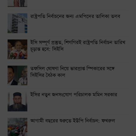
নারায়ণগঞ্জে গ্যাস লিকেজ থেকে অগ্নিকাণ্ডে একই পরিবারের দগ্ধ ৩
রাষ্ট্রপতি নির্বাচনের জন্য এমপিদের তালিকা তলব
সিলেটে দুই বাসের সংঘর্ষে নিহত ৯
ইসি সম্পূর্ণ প্রস্তুত, শিগগিরই রাষ্ট্রপতি নির্বাচন তারিখ
চূড়ান্ত হবে: সিইসি
তফসিল ঘোষণা নিয়ে ভারপ্রাপ্ত স্পিকারের সঙ্গে
সিইসির বৈঠক কাল
ইসির নতুন জনসংযোগ পরিচালক মমিন সরকার
আগামী বছরের শুরুতে ইউপি নির্বাচন: ফখরুল