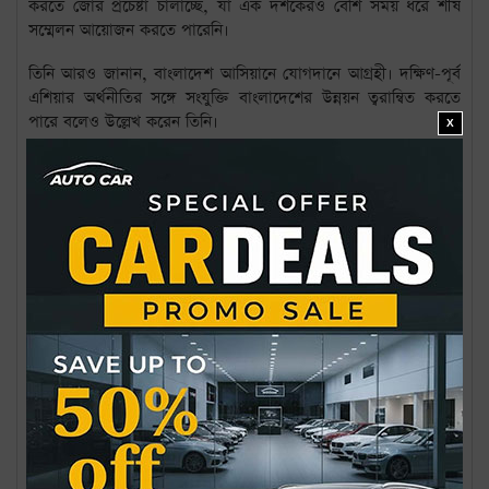
করতে জোর প্রচেষ্টা চালাচ্ছে, যা এক দশকেরও বেশি সময় ধরে শীর্ষ
সম্মেলন আয়োজন করতে পারেনি।
তিনি আরও জানান, বাংলাদেশ আসিয়ানে যোগদানে আগ্রহী। দক্ষিণ-পূর্ব
এশিয়ার অর্থনীতির সঙ্গে সংযুক্তি বাংলাদেশের উন্নয়ন ত্বরান্বিত করতে
পারে বলেও উল্লেখ করেন তিনি।
X
এছাড়া, নেপাল, ভুটান এবং ভারতের সাত উত্তর-পূর্বাঞ্চলীয় রাজ্যের সঙ্গে
অর্থনৈতিক সম্পর্ক জোরদারের ওপর গুরুত্বারোপ করেন প্রধান উপদেষ্টা।
তিনি বলেন, আঞ্চলিক সহযোগিতা বাড়াতে পারলে আমাদের অর্থনৈতিক
প্রবৃদ্ধি আরও দ্রুত হবে।
বৈঠকের শেষে অধ্যাপক ইউনূস সার্জিও গোরকে সুবিধাজনক সময়ে
বাংলাদেশ সফরের আমন্ত্রণ জানান।
জাতীয় সংসদ নির্বাচন: ইসির সংলাপ শুরু ২৮ সেপ্টেম্বর