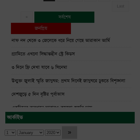
Last
সর্বশেষ
»
জনপ্রিয়
নাফ নদ থেকে ৩ জেলেকে ধরে নিয়ে গেছে আরাকান আর্মি
গ্র্যামিতে এখনো সিদ্ধান্তহীন স্ট্রে কিডস
৩ দিনে ফ্রি দেখা যাবে ৬ সিনেমা
উন্মুক্ত জুলাই স্মৃতি জাদুঘর: প্রথম দিনেই জাদুঘরে ঢুকতে বিশৃঙ্খলা
দেশজুড়ে ৫ দিন বৃষ্টির পূর্বাভাস
একদিনের ব্যবধানে আবারও কমলো স্বর্ণের দাম
আর্কাইভ
ঢাকা-ময়মনসিংহ রুটে ট্রেন চলাচল বন্ধ
থাইল্যান্ডে স্কুলে শিক্ষার্থীর বন্দুক হামলায় নিহত ৭