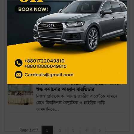
রাজস্ব আদায়ের লক্ষ্য ৬ লাখ ৯৫ হাজার কোটি
টাকা
নিজস্ব প্রতিবেদক আগামী ২০২৬-২৭ অর্থবছরের
বাজেটে রাজস্ব আদায়ের লাখ্যমাত্রা ধরা হয়েছে ৬
লাখ ৯৫...
ঈদে ৭ দিন বন্ধ থাকবে ব্যাংক
আসন্ন ঈদুল আজহা উপলক্ষ্যে আগামী ২৫ মে থেকে
৩১ মে পর্যন্ত টানা সাত দিন দেশের সব ব্যাংক বন্ধ
থাকবে।...
বাজেটে রিকন্ডিশন্ড বৈদ্যুতিক ও হাইব্রিড গাড়িতে
শুল্ক কমানোর আহ্বান বারভিডার
নিজস্ব প্রতিবেদক আসন্ন জাতীয় বাজেটকে সামনে
রেখে রিকন্ডিশন্ড বৈদ্যুতিক ও হাইব্রিড গাড়ি
আমদানিতে...
Page 1 of 7
1
2
3
4
5
...