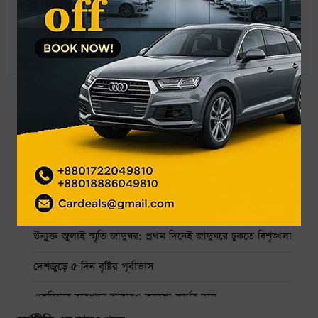
নির্বাচনে কেন্দ্র দখল হলে কেউ ছাড় পাবে না: স্বরাষ্ট্র উপদেষ্টা
৩৩ বিলিয়ন ডলার ছাড়ালো দেশের রিজার্ভ
সর্বশেষ
জনপ্রিয়
নাফ নদ থেকে ৩ জেলেকে ধরে নিয়ে গেছে আরাকান আর্মি
গ্র্যামিতে এখনো সিদ্ধান্তহীন স্ট্রে কিডস
৩ দিনে ফ্রি দেখা যাবে ৬ সিনেমা
উন্মুক্ত জুলাই স্মৃতি জাদুঘর: প্রথম দিনেই জাদুঘরে ঢুকতে বিশৃঙ্খলা
দেশজুড়ে ৫ দিন বৃষ্টির পূর্বাভাস
একদিনের ব্যবধানে আবারও কমলো স্বর্ণের দাম