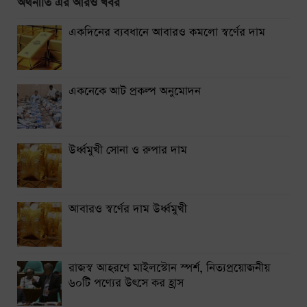
অর্থনীতি এর আরও খবর
ঢাকা-ময়মনসিংহ রুটে ট্রেন চলাচল বন্ধ
একদিনের ব্যবধানে আবারও কমলো স্বর্ণের দাম
থাইল্যান্ডে স্কুলে শিক্ষার্থীর বন্দুক হামলায় নিহত ৭
নারায়ণগঞ্জে গ্যাস লিকেজ থেকে অগ্নিকাণ্ডে একই পরিবারের দগ্ধ ৩
একনেকে আট প্রকল্প অনুমোদন
সিলেটে দুই বাসের সংঘর্ষে নিহত ৯
উর্ধ্বমুখী সোনা ও রুপার দাম
আবারও স্বর্ণের দাম উর্ধ্বমুখী
রাজস্ব আহরণে মাইলস্টোন স্পর্শ, নিত্যপ্রয়োজনীয়
৬০টি পণ্যের উৎসে কর হ্রাস