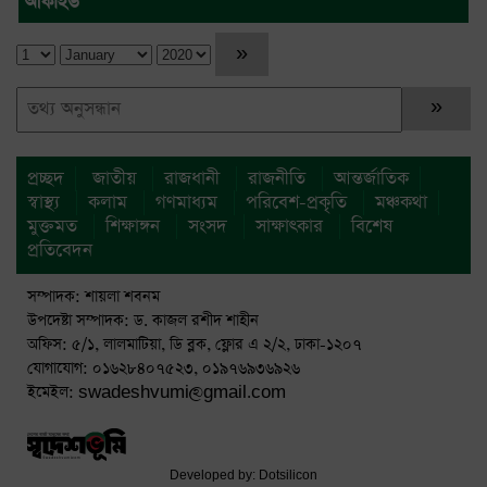
আর্কাইভ
প্রচ্ছদ
জাতীয়
রাজধানী
রাজনীতি
আন্তর্জাতিক
স্বাস্থ্য
কলাম
গণমাধ্যম
পরিবেশ-প্রকৃতি
মঞ্চকথা
মুক্তমত
শিক্ষাঙ্গন
সংসদ
সাক্ষাৎকার
বিশেষ
প্রতিবেদন
সম্পাদক: শায়লা শবনম
উপদেষ্টা সম্পাদক: ড. কাজল রশীদ শাহীন
অফিস: ৫/১, লালমাটিয়া, ডি ব্লক, ফ্লোর এ ২/২, ঢাকা-১২০৭
যোগাযোগ: ০১৬২৮৪০৭৫২৩, ০১৯৭৬৯৩৬৯২৬
ইমেইল: swadeshvumi@gmail.com
Developed by:
Dotsilicon