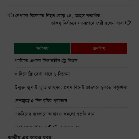
নেপালে বিক্ষোভে নিহত বেড়ে ১৪, আহত শতাধিক
ডাকসু নির্বাচনে সদস্যপদে জয়ী হলেন যারা
সর্বশেষ
জনপ্রিয়
গ্র্যামিতে এখনো সিদ্ধান্তহীন স্ট্রে কিডস
৩ দিনে ফ্রি দেখা যাবে ৬ সিনেমা
উন্মুক্ত জুলাই স্মৃতি জাদুঘর: প্রথম দিনেই জাদুঘরে ঢুকতে বিশৃঙ্খলা
দেশজুড়ে ৫ দিন বৃষ্টির পূর্বাভাস
একদিনের ব্যবধানে আবারও কমলো স্বর্ণের দাম
ঢাকা-ময়মনসিংহ রুটে ট্রেন চলাচল বন্ধ
জাতীয় এর আরও খবর