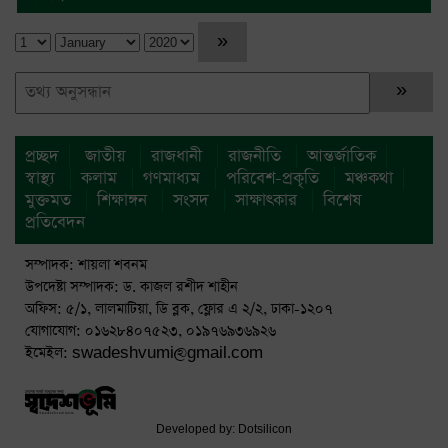
প্রচ্ছদ
জাতীয়
রাজধানী
রাজনীতি
আন্তর্জাতিক
স্বাস্থ্য
কলাম
গণমাধ্যম
পরিবেশ-প্রকৃতি
মঞ্চকথা
মুক্তমত
শিক্ষাঙ্গন
সংসদ
সাক্ষাৎকার
বিশেষ
প্রতিবেদন
সম্পাদক: শায়লা শবনম
উপদেষ্টা সম্পাদক: ড. কাজল রশীদ শাহীন
অফিস: ৫/১, লালমাটিয়া, ডি ব্লক, ফ্লোর এ ২/২, ঢাকা-১২০৭
যোগাযোগ: ০১৬২৮৪০৭৫২৩, ০১৯৭৬৯৩৬৯২৬
ইমেইল: swadeshvumi@gmail.com
Developed by:
Dotsilicon