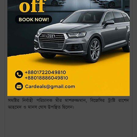
করতে হবে। তাদের কাজের স্বীকৃতি স্বরূপ বেতন বৈষম্য দূর করতে হবে।
গণমাধ্যমে নারীর প্রতি সহিংসতা বিষয়ক খবর প্রকাশে জেন্ডার
সংবেদনশীল নীতিমালা বাস্তবায়নে জোর দিতে হবে।
এমআরডিআই এর প্রতিনিধি আসিফ ইকবাল বলেন, সংস্কারের দুটি ভাগ
রয়েছে একটি সরকার করে দেবে। সাংবাদিকদের নিজেদের উন্নয়ন
নিজেদেরই করতে হবে। সরকারকে প্রস্তাবনা বাস্তবায়নে সবাই মিলে চাপ
দিতে হবে। অন্তর্র্বতী সরকার যতটুকু সম্ভব কাজ করে যাবেন পরবর্তী
সরকার এর পরিপূর্ণ বাস্তবায়ন করবেন। এ সকল আলোচনায় রাজনৈতিক
দলগুলোকেও সম্পৃক্ত করা প্রয়োজন।
আলোচনা সভায় মূল প্রবন্ধ উপস্থাপন করেন বিজেসির নির্বাহী সদস্য
পারভেজ রেজা। সঞ্চালনা করেন বিজেসির সদস্য সচিব ইলিয়াস হোসেন
ও সদস্য মাহফুজ মিশু। অনুষ্ঠানের মুক্ত আলোচনা পর্বে বিভিন্ন মিডিয়া ও
গণমাধ্যম সংগঠনের প্রতিনিধিরা বক্তব্য ও মতামত তুলে ধরেন। এসময়
সমষ্টির নির্বাহী পরিচালক মীর মাশরুজ্জমান, বিজেসির ট্রাষ্টি রাশেদ
আহমেদ ও মানস ঘোষ উপস্থিত ছিলেন।