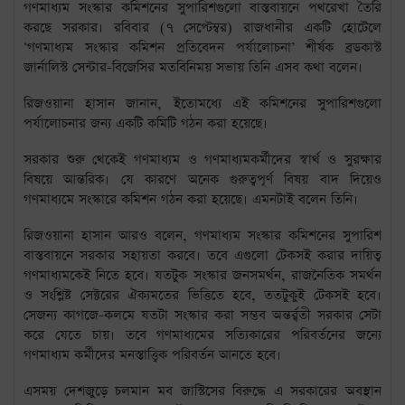
গণমাধ্যম সংস্কার কমিশনের সুপারিশগুলো বাস্তবায়নে পথরেখা তৈরি
করছে সরকার। রবিবার (৭ সেপ্টেম্বর) রাজধানীর একটি হোটেলে
‘গণমাধ্যম সংস্কার কমিশন প্রতিবেদন পর্যালোচনা’ শীর্ষক ব্রডকাস্ট
জার্নালিস্ট সেন্টার-বিজেসির মতবিনিময় সভায় তিনি এসব কথা বলেন।
রিজওয়ানা হাসান জানান, ইতোমধ্যে এই কমিশনের সুপারিশগুলো
পর্যালোচনার জন্য একটি কমিটি গঠন করা হয়েছে।
সরকার শুরু থেকেই গণমাধ্যম ও গণমাধ্যমকর্মীদের স্বার্থ ও সুরক্ষার
বিষয়ে আন্তরিক। যে কারণে অনেক গুরুত্বপূর্ণ বিষয় বাদ দিয়েও
গণমাধ্যমে সংস্কারে কমিশন গঠন করা হয়েছে। এমনটাই বলেন তিনি।
রিজওয়ানা হাসান আরও বলেন, গণমাধ্যম সংস্কার কমিশনের সুপারিশ
বাস্তবায়নে সরকার সহায়তা করবে। তবে এগুলো টেকসই করার দায়িত্ব
গণমাধ্যমকেই নিতে হবে। যতটুক সংস্কার জনসমর্থন, রাজনৈতিক সমর্থন
ও সংশ্লিষ্ট সেক্টরের ঐক্যমতের ভিত্তিতে হবে, ততটুকুই টেকসই হবে।
সেজন্য কাগজে-কলমে যতটা সংস্কার করা সম্ভব অন্তর্র্বতী সরকার সেটা
করে যেতে চায়। তবে গণমাধ্যমের সত্যিকারের পরিবর্তনের জন্যে
গণমাধ্যম কর্মীদের মনস্তাত্ত্বিক পরিবর্তন আনতে হবে।
এসময় দেশজুড়ে চলমান মব জাস্টিসের বিরুদ্ধে এ সরকারের অবস্থান