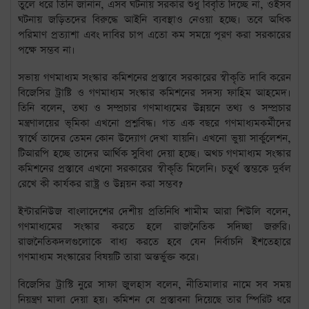
তুলে ধরে তিনি জানান, এসব ঘটনায় সরকার শুধু বিবৃতি দিচ্ছে না, ওইসব
ঘটনায় জড়িতদের বিরুদ্ধে আইনি ব্যবস্থাও নেওয়া হচ্ছে। তবে অধিক
পরিমাণ প্রত্যাশা এবং দাবির চাপ এতো কম সময়ে পূরণ করা সরকারের
পক্ষে সম্ভব না।
সভায় গণমাধ্যম সংস্কার কমিশনের প্রস্তাবে সরকারের স্বীকৃতি দাবি করেন
বিজেসির ট্রাষ্টি ও গণমাধ্যম সংস্কার কমিশনের সদস্য ফাহিম আহমেদ।
তিনি বলেন, তথ্য ও সম্প্রচার গণমাধ্যমের উন্নয়নে তথ্য ও সম্প্রচার
মন্ত্রণালয়ের ভূমিকা এখনো প্রশ্নবিদ্ধ। গত এক বছরে গণমাধ্যমকর্মীদের
স্বার্থে তাদের তেমন কোন উদ্যোগ দেখা যায়নি। এখনো ভুয়া সার্কুলেশন,
টিআরপি হচ্ছে তাদের আর্থিক সুবিধা দেয়া হচ্ছে। অথচ গণমাধ্যম সংস্কার
কমিশনের প্রস্তাবে এখনো সরকারের স্বীকৃতি মিলেনি। চতুর্থ স্তম্ভকে দুর্বল
রেখে কী কার্যকর রাষ্ট্র ও উন্নয়ন করা সম্ভব?
ইন্টারনিউজ বাংলাদেশের দেশীয় প্রতিনিধি শামীম আরা শিউলি বলেন,
গণমাধ্যমের সংস্কার করতে হলে রাজনৈতিক সদিচ্ছা জরুরি।
রাজনৈতিকদলগুলোকে বাধ্য করতে হবে যেন নির্বাচনি ইশতেহারে
গণমাধ্যম সংস্কারের বিষয়টি তারা অন্তর্ভুক্ত করে।
বিজেসির ট্রাস্টি নুরে সাফা জুলহাস বলেন, নীতিমালার নামে সব সময়
নিয়ন্ত্রণ মালা দেয়া হয়। কমিশন যে প্রস্তাবনা দিয়েছে তার স্পিরিট ধরে