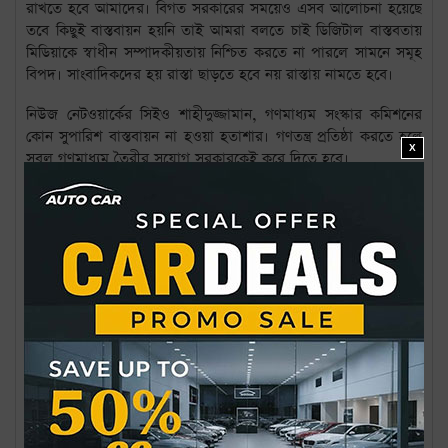
রাখতে হবে আমাদের। বিগত সরকারের সময়েও এসব আলোচনা হয়েছে
তবে কিছুই বাস্তবায়ন হয়নি তাই আমরা বলতে চাই ডিজিটাল বাস্তবতায়
মিডিয়াকে স্বাধীন সম্পাদকীয়তায় নিশ্চিত করতে না পারলে সামনে সমূহ
বিপদ। সাংবাদিকদের হয় রাস্তা ছাড়তে হবে নয় রাস্তায় নামতে হবে।
নিউজ নেটওয়ার্কের সিইও শাহীদুজ্জামান, গণমাধ্যম সংস্কার কমিশনের
কোন সুপারিশ বাস্তবায়ন না হওয়া হতাশার। গণতন্ত্র প্রতিষ্ঠা করতে হলে
X
সবল গণমাধ্যম তৈরীর সুযোগ সরকারকেই করে দিতে হবে।
ডিজিটালি রাইটের ব্যবস্থাপনা পরিচালক মিরাজ আহমেদ চৌধুরী বলেন,
সব সংস্কার কখনই সরকার করে দেয় না। বেশিরভাগ ক্ষেত্রেই সংস্কার
গণমাধ্যমের ভেতর থেকে শুরু করতে হয়। তবে বাংলাদেশের বাস্তবতায়
এটির অভাব রয়েছে ।
আইনজীবী জাফরুল হাসান শরীফ বলেন, শ্রম মন্ত্রণালয় যে বিধিমালা
চূড়ান্ত হতে যাচ্ছে সেখানে এখনও সাংবাদিকের সংজ্ঞায় সম্প্রচার
গণমাধ্যমের কর্মীরা অন্তর্ভুক্ত নন। তিনি এক্ষেত্রে দ্রুত পদক্ষেপ নিতে
বিজেসির প্রতি আহবান জানান।
বাংলাদেশ মহিলা পরিষদের সিনিয়র প্রোগ্রাম অফিসার (মিডিয়া) কেয়া রয়
বলেন, নারী সাংবাদিক দের জন্য কর্মস্থলে নিরাপদ কর্মপরিবেশ নিশ্চিত