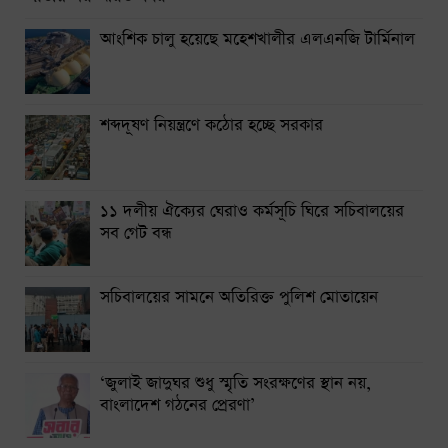
থাইল্যান্ডে স্কুলে শিক্ষার্থীর বন্দুক হামলায় নিহত ৭
আংশিক চালু হয়েছে মহেশখালীর এলএনজি টার্মিনাল
নারায়ণগঞ্জে গ্যাস লিকেজ থেকে অগ্নিকাণ্ডে একই পরিবারের দগ্ধ ৩
সিলেটে দুই বাসের সংঘর্ষে নিহত ৯
শব্দদূষণ নিয়ন্ত্রণে কঠোর হচ্ছে সরকার
শেয়ার কেলেঙ্কারির মামলা সাকিবসহ ১৫ জনের বিরুদ্ধে চার্জশিট
শিগগির দেবে দুদক
১১ দলীয় ঐক্যের ঘেরাও কর্মসূচি ঘিরে সচিবালয়ের
সব গেট বন্ধ
সচিবালয়ের সামনে অতিরিক্ত পুলিশ মোতায়েন
‘জুলাই জাদুঘর শুধু স্মৃতি সংরক্ষণের স্থান নয়,
বাংলাদেশ গঠনের প্রেরণা’