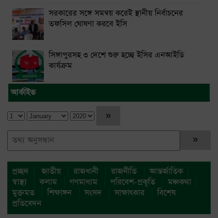
সরকারের সঙ্গে সমন্বয় করেই স্থানীয় নির্বাচনের
তফসিল ঘোষণা করবে ইসি
সিঙ্গাপুরসহ ৩ দেশে শুরু হচ্ছে ইসির এনআইডি
কার্যক্রম
আর্কাইভ
প্রচ্ছদ
জাতীয়
রাজধানী
রাজনীতি
আন্তর্জাতিক
স্বাস্থ্য
কলাম
গণমাধ্যম
পরিবেশ-প্রকৃতি
মঞ্চকথা
মুক্তমত
শিক্ষাঙ্গন
সংসদ
সাক্ষাৎকার
বিশেষ
প্রতিবেদন