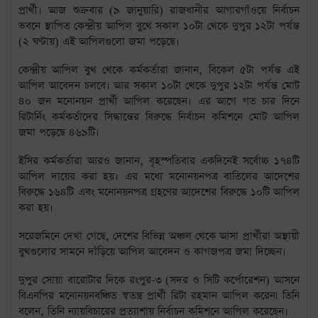
প্রার্থী। আজ শুক্রবার (৯ জানুয়ারি) রাজধানীর আগারগাঁওয়ে নির্বাচন
ভবনে স্থাপিত কেন্দ্রীয় আপিল বুথে সকাল ১০টা থেকে দুপুর ১২টা পর্যন্ত
(২ ঘণ্টায়) এই আপিলগুলো জমা পড়েছে।
কেন্দ্রীয় আপিল বুথ থেকে কর্মকর্তারা জানান, বিকেল ৫টা পর্যন্ত এই
আপিল আবেদন চলবে। আর সকাল ১০টা থেকে দুপুর ১২টা পর্যন্ত মোট
৪০ জন মনোনয়ন প্রার্থী আপিল করেছেন। এর আগে গত চার দিনে
রিটার্নিং কর্মকর্তাদের সিদ্ধান্তের বিরুদ্ধে নির্বাচন কমিশনে মোট আপিল
জমা পড়েছে ৪৬৯টি।
ইসির কর্মকর্তারা আরও জানান, বৃহস্পতিবার একদিনেই সর্বোচ্চ ১৭৪টি
আপিল দায়ের করা হয়। এর মধ্যে মনোনয়নপত্র বাতিলের আদেশের
বিরুদ্ধে ১৬৪টি এবং মনোনয়নপত্র গ্রহণের আদেশের বিরুদ্ধে ১০টি আপিল
করা হয়।
সরেজমিনে দেখা গেছে, দেশের বিভিন্ন অঞ্চল থেকে আসা প্রার্থীরা অস্থায়ী
বুথগুলোর সামনে দাঁড়িয়ে আপিল আবেদন ও কাগজপত্র জমা দিচ্ছেন।
দুপুর সোয়া বারোটার দিকে রংপুর-৩ (সদর ও সিটি কর্পোরেশন) আসনে
বিএনপির মনোনয়নবঞ্চিত স্বতন্ত্র প্রার্থী রিটা রহমান আপিল করেন৷ তিনি
বলেন, তিনি ন্যায়বিচারের প্রত্যাশায় নির্বাচন কমিশনে আপিল করেছেন।