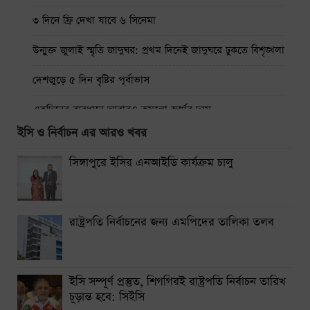
৩ দিনে ফ্রি দেখা যাবে ৬ সিনেমা
উন্মুক্ত জুলাই স্মৃতি জাদুঘর: প্রথম দিনেই জাদুঘরে ঢুকতে বিশৃঙ্খলা
দেশজুড়ে ৫ দিন বৃষ্টির পূর্বাভাস
একদিনের ব্যবধানে আবারও কমলো স্বর্ণের দাম
ইসি ও নির্বাচন এর আরও খবর
ঢাকা-ময়মনসিংহ রুটে ট্রেন চলাচল বন্ধ
সিঙ্গাপুরে ইসির এনআইডি কার্যক্রম চালু
থাইল্যান্ডে স্কুলে শিক্ষার্থীর বন্দুক হামলায় নিহত ৭
নারায়ণগঞ্জে গ্যাস লিকেজ থেকে অগ্নিকাণ্ডে একই পরিবারের দগ্ধ ৩
রাষ্ট্রপতি নির্বাচনের জন্য এমপিদের তালিকা তলব
সিলেটে দুই বাসের সংঘর্ষে নিহত ৯
ইসি সম্পূর্ণ প্রস্তুত, শিগগিরই রাষ্ট্রপতি নির্বাচন তারিখ
চূড়ান্ত হবে: সিইসি