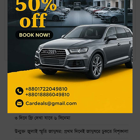
বিষয়: #
নারী ও শিশু উন্নয়ন খাতে বরাদ্দ ৫
#
১৯৬ কোটি টাকা
শিক্ষা খাতে ইতিহাসের সর্বোচ্চ বরাদ্দের প্রস্তাব
বাজেটে মূল্যস্ফীতির লক্ষ্য ৭.৫ শতাংশ, জিডিপি প্রবৃদ্ধি ৬.৫ শতাংশ
সর্বশেষ
জনপ্রিয়
নাফ নদ থেকে ৩ জেলেকে ধরে নিয়ে গেছে আরাকান আর্মি
গ্র্যামিতে এখনো সিদ্ধান্তহীন স্ট্রে কিডস
৩ দিনে ফ্রি দেখা যাবে ৬ সিনেমা
উন্মুক্ত জুলাই স্মৃতি জাদুঘর: প্রথম দিনেই জাদুঘরে ঢুকতে বিশৃঙ্খলা