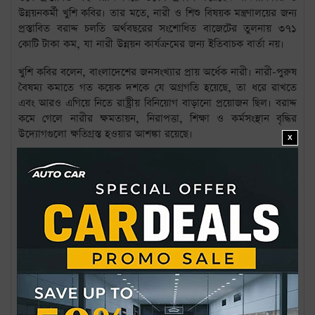
উন্নয়নকর্মী খুশি কবির। তার মতে, নারী ও শিশু বিষয়ক মন্ত্রণালয়ের জন্য
প্রস্তাবিত বরাদ্দ চলতি অর্থবছরের সংশোধিত বাজেটের তুলনায় ৩৭১
কোটি টাকা কম, যা নারী উন্নয়ন কার্যক্রমের জন্য ইতিবাচক বার্তা নয়।
খুশি কবির বলেন, বাংলাদেশের জনসংখ্যার প্রায় অর্ধেক নারী। নারী-পুরুষ
বৈষম্য কমাতে গত কয়েক দশকে যে অগ্রগতি হয়েছে, তা ধরে রাখতে
এবং আরও এগিয়ে নিতে রাষ্ট্রীয় বিনিয়োগ বাড়ানো প্রয়োজন ছিল। বরাদ্দ
কমে গেলে নারীর ক্ষমতায়ন, নিরাপত্তা, শিক্ষা ও কর্মসংস্থান বৃদ্ধির
উদ্যোগগুলো ক্ষতিগ্রস্ত হওয়ার আশঙ্কা রয়েছে।
X
তিনি বলেন, কেবল নারী ও শিশু বিষয়ক মন্ত্রণালয়ের বরাদ্দ নয়, স্বাস্থ্য,
শিক্ষা, পরিবহন ও অবকাঠামোসহ অন্যান্য খাতেও নারীদের জন্য কী
ধরনের কর্মসূচি ও বরাদ্দ রাখা হয়েছে, তা স্পষ্ট হওয়া প্রয়োজন। নিরাপদ
সড়ক, গণপরিবহন ও অবকাঠামো নিশ্চিত না হলে নারীরা উন্নয়নের সুফল
পুরোপুরি ভোগ করতে পারবেন না।
খুশি কবির আরও বলেন, দেশের টেকসই উন্নয়ন ও সমৃদ্ধির জন্য নারীদের
সমান সুযোগ নিশ্চিত করা অপরিহার্য। তাই নারী খাতে বরাদ্দ কমানোর
কারণ এবং বিকল্পভাবে অন্য খাতে নারীদের জন্য কী ধরনের উদ্যোগ
নেওয়া হয়েছে, সে বিষয়ে সরকারের স্পষ্ট ব্যাখ্যা প্রয়োজন।