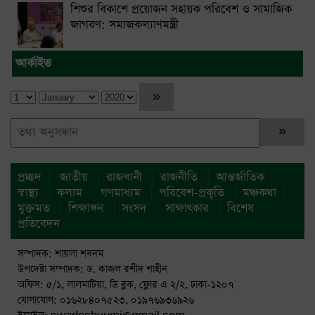
শিশুর বিকাশে প্রয়োজন সহায়ক পরিবেশ ও সামাজিক
জাগরণ: সমাজকল্যাণমন্ত্রী
আর্কাইভ
প্রচ্ছদ
জাতীয়
রাজধানী
রাজনীতি
আন্তর্জাতিক
স্বাস্থ্য
কলাম
গণমাধ্যম
পরিবেশ-প্রকৃতি
মঞ্চকথা
মুক্তমত
শিক্ষাঙ্গন
সংসদ
সাক্ষাৎকার
বিশেষ
প্রতিবেদন
সম্পাদক: শায়লা শবনম
উপদেষ্টা সম্পাদক: ড. কাজল রশীদ শাহীন
অফিস: ৫/১, লালমাটিয়া, ডি ব্লক, ফ্লোর এ ২/২, ঢাকা-১২০৭
যোগাযোগ: ০১৬২৮৪০৭৫২৩, ০১৯৭৬৯৩৬৯২৬