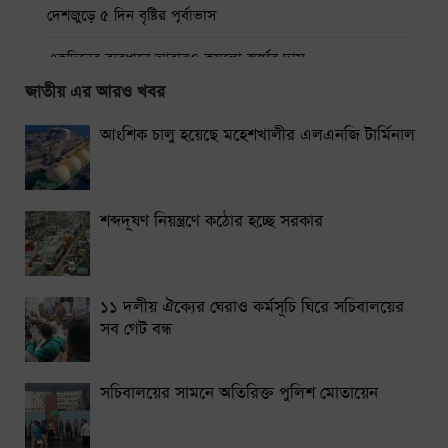
দেশজুড়ে ৫ দিন বৃষ্টির পূর্বাভাস
একদিনের ব্যবধানে আবারও কমলো স্বর্ণের দাম
জাতীয় এর আরও খবর
ঢাকা-ময়মনসিংহ রুটে ট্রেন চলাচল বন্ধ
আংশিক চালু হয়েছে মহেশখালীর এলএনজি টার্মিনাল
থাইল্যান্ডে স্কুলে শিক্ষার্থীর বন্দুক হামলায় নিহত ৭
নারায়ণগঞ্জে গ্যাস লিকেজ থেকে অগ্নিকাণ্ডে একই পরিবারের দগ্ধ ৩
শব্দদূষণ নিয়ন্ত্রণে কঠোর হচ্ছে সরকার
সিলেটে দুই বাসের সংঘর্ষে নিহত ৯
১১ দলীয় ঐক্যের ঘেরাও কর্মসূচি ঘিরে সচিবালয়ের
সব গেট বন্ধ
সচিবালয়ের সামনে অতিরিক্ত পুলিশ মোতায়েন