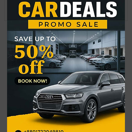
ইসলামী ব্যাংক ইস্যুতে উত্তপ্ত ছিলো সংসদ
জুনের শেষে প্রধানমন্ত্রীর চীন সফর: ডেপুটি স্পিকার
সর্বশেষ
জনপ্রিয়
ক্রিকেটার সাকিব আল হোসেনের বাসভবনে হামলা
হরমুজ নিয়ে শিগগিরই চুক্তির আশ্বাস
কিয়েভে রাশিয়ার হামলায় নিহত ১৭
পাঁচ দিনজুড়ে বৃষ্টির আভাস
তিস্তার পানি বিপৎসীমার ১৩ সেন্টিমিটার ওপরে
‘জুলাই জাদুঘর শুধু স্মৃতি সংরক্ষণের স্থান নয়, বাংলাদেশ গঠনের
প্রেরণা’
জাতীয় এর আরও খবর