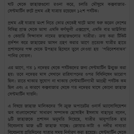
ঘাট থেকে জাহাজগুলো রওনা করে, চলতি মৌসুমে কক্সবাজার-
সেন্টমার্টিন রুটে প্রথম এই যাত্রায় রয়েছেন ১২শ পর্যটক।
প্রথম এই যাত্রায় অংশ নিতে ভোর থেকেই ঘাটে আসা শুরু করেন দেশের
বিভিন্ন প্রান্ত থেকে আসা এমভি কর্ণফুলী এক্সপ্রেস, এমভি বার আউলিয়া
ও কেয়ারি সিন্দাবাদ নামের জাহাজগুলোর যাত্রীরা। ক্রয় করা টিকিট
প্রর্দশন করে জাহাজের আসন গ্রহণ করার আগে প্রত্যেক যাত্রীর হাতে
প্রশাসনের পক্ষ থেকে উপহার হিসেবে তুলে দেওয়া হয় ‘পরিবেশবান্ধব’
পানির বোতল।
এর আগে, গত ১ নভেম্বর থেকে পর্যটকদের জন্য সেন্টমার্টিন উন্মুক্ত করা
হয়। তবে নভেম্বর মাস সেখানে রাত্রিযাপনের ওপর বিধিনিষেধ আরোপ
ছিল। রাতে থাকার সুযোগ না থাকায় সেন্টমার্টিনগামী আগ্রহী পর্যটক কম
ছিল এবং এ কারণে কক্সবাজার থেকে গত নভেম্বর মাসে কোনো জাহাজ
সেন্টমার্টিন যায়নি।
এ বিষয়ে জাহাজ মালিকদের ‘সি ক্রুজ অপারেটর ওনার্স অ্যাসোসিয়েশন
অব বাংলাদেশের’ সাধারণ সম্পাদক হোসাইন ইসলাম বাহাদুর বলেন,
৬টি জাহাজকে প্রশাসন অনুমতি দিয়েছে, যাত্রীর আনুপাতিক হার
বিবেচনায় আজ ৩টি জাহাজ যাচ্ছে। জোয়ার-ভাটা ও নদীর নাব্যতা
বিবেচনায় প্রতিদিনের যাত্রার সময় নির্ধারণ করা হয়েছে। সেন্টমার্টিন থেকে