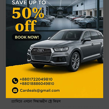
রাজকাঁকড়া ও অন্যান্য জীববৈচিত্র্যের ক্ষতি পুরোপুরি নিষিদ্ধ। এছাড়া
সৈকতে মোটরসাইকেল, সি-বাইকসহ মোটরযান চলাচল বন্ধ এবং নিষিদ্ধ
পলিথিন ও একবার ব্যবহার্য প্লাস্টিক ব্যবহারও নিরুৎসাহিত করা হয়েছে।
তিস্তা বা সীমান্ত হত্যা ভারতের সঙ্গে সম্পর্ককে আটকে দিতে পারবে
না
কুড়িগ্রামে ১৩ ডিগ্রি সেলসিয়াস তাপমাত্রা রেকর্ড
সর্বশেষ
জনপ্রিয়
নাফ নদ থেকে ৩ জেলেকে ধরে নিয়ে গেছে আরাকান আর্মি
গ্র্যামিতে এখনো সিদ্ধান্তহীন স্ট্রে কিডস