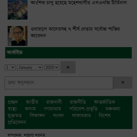
আংশিক চালু হয়েছে মহেশখালীর এলএনজি টার্মিনাল
ওবায়দুল কাদেরসহ ৭ শীর্ষ নেতার সর্বোচ্চ শাস্তির
আবেদন
আর্কাইভ
প্রচ্ছদ
জাতীয়
রাজধানী
রাজনীতি
আন্তর্জাতিক
স্বাস্থ্য
কলাম
গণমাধ্যম
পরিবেশ-প্রকৃতি
মঞ্চকথা
মুক্তমত
শিক্ষাঙ্গন
সংসদ
সাক্ষাৎকার
বিশেষ
প্রতিবেদন
সম্পাদক: শায়লা শবনম