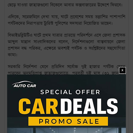
ছেড়ে যাওয়া জাহাজগুলো বিকেলে আবার কক্সবাজারের উদ্দেশে ফিরবে।
এদিকে, সরেজমিনে দেখা যায়, ঘাটে প্রবেশের সময় তল্লাশির পাশাপাশি
পর্যটকদের নিরাপত্তায় ট্যুরিস্ট পুলিশের সদস্যরা নিয়োজিত আছেন।
বিআইডব্লিউটিএ ঘাটে প্রথম যাত্রার প্রারম্ভে পরিদর্শনে এসে জেলা প্রশাসক
আব্দুল মান্নান সাংবাদিকদের বলেন, নির্দেশনাগুলো বাস্তবায়নে জেলা
প্রশাসন বদ্ধ পরিকর, এক্ষেত্রে অবশ্যই পর্যটক ও সংশ্লিষ্টদের সহযোগিতা
কাম্য।
সরকারি নির্দেশনা মেনে প্রতিদিন সর্বোচ্চ দুই হাজার পর্যটক যেতে
X
পারবেন অনুমতিপ্রাপ্ত জাহাজগুলোতে, পরবর্তী দুই মাস (৩১ জানুয়ারি
পর্যন্ত) থাকছে দ্বীপে রাত্রিযাপনের সুযোগ। এছাড়া যাত্রার ক্ষেত্রে
পর্যটকদের বাংলাদেশ ট্যুরিজম বোর্ডের স্বীকৃত অনলাইন প্ল্যাটফর্ম থেকে
টিকিট সংগ্রহ করতে হবে। প্রতিটি টিকিটে ট্রাভেল পাস ও কিউআর কোড
থাকবে। কিউআর কোড ছাড়া টিকিট নকল হিসেবে গণ্য হবে।
উল্লেখ্য, সেন্টমার্টিনের জীববৈচিত্র্য রক্ষায় গত অক্টোবরে ১২টি নির্দেশনা
জারি করেছে সরকার। দ্বীপের পরিবেশ রক্ষায় রাতে সৈকতে আলো
জ্বালানো, উচ্চ শব্দে অনুষ্ঠান, বারবিকিউ পার্টি, কেয়াবনে প্রবেশ,
কেয়াফল সংগ্রহ ও ক্রয়-বিক্রয় এবং সামুদ্রিক কাছিম, পাখি, প্রবাল,