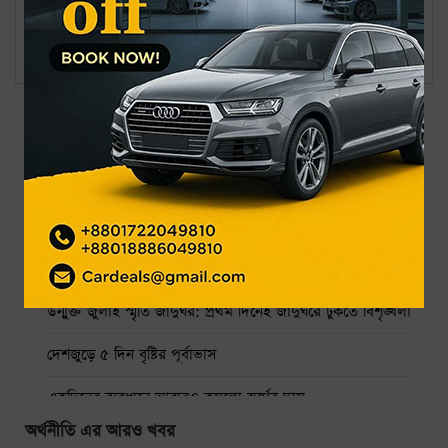
আন্তর্জাতিক বাজারে কমলো স্বর্ণের দাম
ড্রামে খণ্ডিত লাশ: হত্যাকাণ্ডের কারণ নিয়ে ভিন্ন তথ্য র‌্যাব ও পুলিশের
সর্বশেষ
জনপ্রিয়
নাফ নদ থেকে ৩ জেলেকে ধরে নিয়ে গেছে আরাকান আর্মি
গ্র্যামিতে এখনো সিদ্ধান্তহীন স্ট্রে কিডস
৩ দিনে ফ্রি দেখা যাবে ৬ সিনেমা
উন্মুক্ত জুলাই স্মৃতি জাদুঘর: প্রথম দিনেই জাদুঘরে ঢুকতে বিশৃঙ্খলা
দেশজুড়ে ৫ দিন বৃষ্টির পূর্বাভাস
একদিনের ব্যবধানে আবারও কমলো স্বর্ণের দাম
অর্থনীতি এর আরও খবর
ঢাকা-ময়মনসিংহ রুটে ট্রেন চলাচল বন্ধ