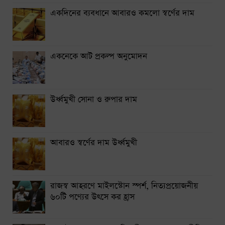
একদিনের ব্যবধানে আবারও কমলো স্বর্ণের দাম
থাইল্যান্ডে স্কুলে শিক্ষার্থীর বন্দুক হামলায় নিহত ৭
নারায়ণগঞ্জে গ্যাস লিকেজ থেকে অগ্নিকাণ্ডে একই পরিবারের দগ্ধ ৩
একনেকে আট প্রকল্প অনুমোদন
সিলেটে দুই বাসের সংঘর্ষে নিহত ৯
উর্ধ্বমুখী সোনা ও রুপার দাম
আবারও স্বর্ণের দাম উর্ধ্বমুখী
রাজস্ব আহরণে মাইলস্টোন স্পর্শ, নিত্যপ্রয়োজনীয়
৬০টি পণ্যের উৎসে কর হ্রাস