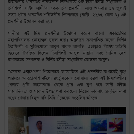
রাজধানীর ধানমণ্ডির শফিউদ্দীন শিল্পালয়ে শুরু হলো ক্রীড়া সাংবাদিক ও
চিত্রশিল্পী সাইদ সাদী’র একক চিত্র প্রদর্শনী। আজ শুক্রবার ১২ জুলাই
সন্ধ্যা ৬টায় ধানমণ্ডির শফিউদ্দীন শিল্পালয়ে (বাড়ি- ২১/এ, রোড-৪) এই
প্রদর্শনীর উদ্বোধন করা হয়।
সাদী’র এই চিত্র প্রদর্শনীর উদ্বোধন করেন বাংলা একাডেমির
মহাপরিচালক মোহাম্মদ নুরুল হুদা। অনুষ্ঠানে সভাপতিত্ব করেন বিশিষ্ট
চিত্রশিল্পী ও মুক্তিযোদ্ধা আবুল বারক আলভি। এছাড়াও বিশেষ অতিথি
হিসেবে উপস্থিত ছিলেন চিত্রশিল্পী আব্দুল মান্নান এবং দৈনিক দেশ
রূপান্তরের সম্পাদক ও বিশিষ্ট ক্রীড়া সাংবাদিক মোস্তফা মামুন।
“সেলফ এক্সপ্রেশন” শিরোনামে আয়োজিত এই প্রদর্শনীর মাধ্যমেই বৃহৎ
পরিসরে আত্মপ্রকাশ ঘটলো রংতুলিকে ভালোবাসা তরুণ এই চিত্রশিল্পীর।
খেলার প্রতি ভালোবাসা থেকে প্রায় এক যুগ ধরে সাদী ক্রীড়া
সাংবাদিকতা ও সংবাদ উপস্থাপনা করছেন। নিজের ভাবনায় প্রকৃতির নানা
রঙের খেলায় বিমূর্ত ছবি তিনি এঁকেছেন রংতুলির আঁচড়ে।