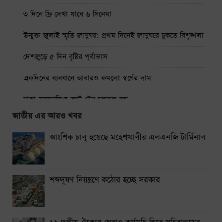
৩ দিনে ফ্রি দেখা যাবে ৬ সিনেমা
উন্মুক্ত জুলাই স্মৃতি জাদুঘর: প্রথম দিনেই জাদুঘরে ঢুকতে বিশৃঙ্খলা
দেশজুড়ে ৫ দিন বৃষ্টির পূর্বাভাস
একদিনের ব্যবধানে আবারও কমলো স্বর্ণের দাম
ঢাকা-ময়মনসিংহ রুটে ট্রেন চলাচল বন্ধ
জাতীয় এর আরও খবর
থাইল্যান্ডে স্কুলে শিক্ষার্থীর বন্দুক হামলায় নিহত ৭
আংশিক চালু হয়েছে মহেশখালীর এলএনজি টার্মিনাল
নারায়ণগঞ্জে গ্যাস লিকেজ থেকে অগ্নিকাণ্ডে একই পরিবারের দগ্ধ ৩
সিলেটে দুই বাসের সংঘর্ষে নিহত ৯
শব্দদূষণ নিয়ন্ত্রণে কঠোর হচ্ছে সরকার
শেয়ার কেলেঙ্কারির মামলা সাকিবসহ ১৫ জনের বিরুদ্ধে চার্জশিট
শিগগির দেবে দুদক