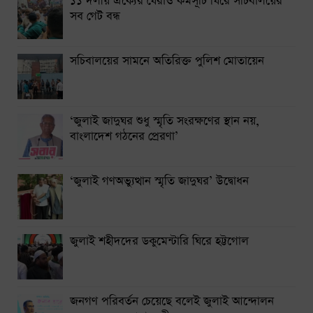
১১ দলীয় ঐক্যের ঘেরাও কর্মসূচি ঘিরে সচিবালয়ের
সব গেট বন্ধ
সচিবালয়ের সামনে অতিরিক্ত পুলিশ মোতায়েন
‘জুলাই জাদুঘর শুধু স্মৃতি সংরক্ষণের স্থান নয়,
বাংলাদেশ গঠনের প্রেরণা’
‘জুলাই গণঅভ্যুত্থান স্মৃতি জাদুঘর’ উদ্বোধন
জুলাই শহীদদের ডকুমেন্টারি ঘিরে হট্টগোল
জনগণ পরিবর্তন চেয়েছে বলেই জুলাই আন্দোলন