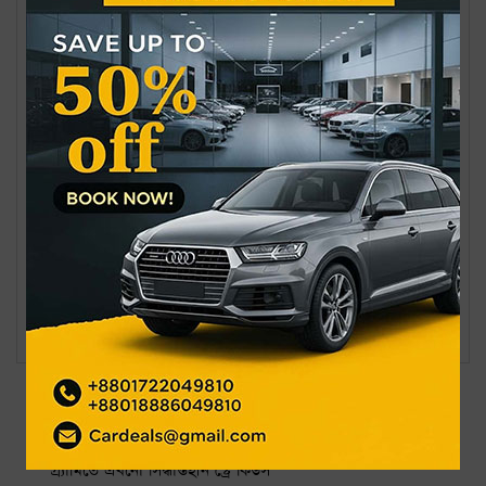
পাঁচ দিনব্যাপী এই প্রদর্শনী শেষ হবে আগামী ১৬ জুলাই, মঙ্গলবার।
শনিবার থেকে প্রতিদিন এই প্রদর্শনী দর্শনার্থীদের জন্য উন্মুক্ত থাকবে
বেলা ১১টা থেকে রাত ৮টা পর্যন্ত।
চিত্র প্রদর্শনী/এলিস
বিষয়: #
ক্রীড়া সাংবাদিক সাদী'র একক চিত্র প্রদর্শনী
তরুণ চিত্রকর সাদী’র একক চিত্র প্রদর্শনীর উদ্বোধন আজ
সহিংসতার সাংবাদিক হত্যা-নির্যাতনের ঘটনায় বিএফইউজের তদন্ত কমিটি
সর্বশেষ
জনপ্রিয়
গ্র্যামিতে এখনো সিদ্ধান্তহীন স্ট্রে কিডস