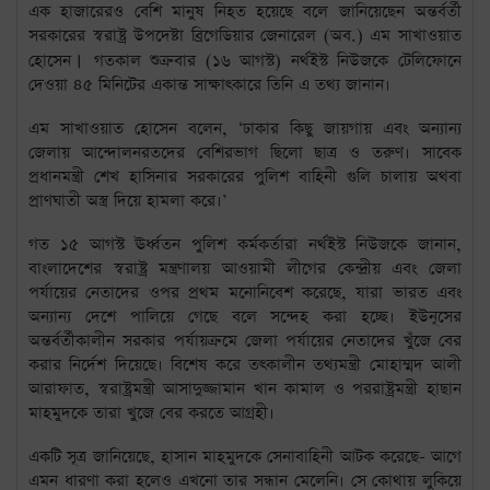
এক হাজারেরও বেশি মানুষ নিহত হয়েছে বলে জানিয়েছেন অন্তর্বর্তী
সরকারের স্বরাষ্ট্র উপদেষ্টা ব্রিগেডিয়ার জেনারেল (অব.) এম সাখাওয়াত
হোসেন
।
গতকাল শুক্রবার (১৬ আগস্ট) নর্থইস্ট নিউজকে টেলিফোনে
দেওয়া ৪৫ মিনিটের একান্ত সাক্ষাৎকারে তিনি এ তথ্য জানান।
এম সাখাওয়াত হোসেন বলেন
,
‘ঢাকার কিছু জায়গায় এবং অন্যান্য
জেলায় আন্দোলনরতদের বেশিরভাগ ছিলো ছাত্র ও তরুণ
।
সাবেক
প্রধানমন্ত্রী শেখ হাসিনার সরকারের পুলিশ বাহিনী গুলি চালায় অথবা
প্রাণঘাতী অস্ত্র দিয়ে হামলা করে।’
গত ১৫ আগস্ট ঊর্ধ্বতন পুলিশ কর্মকর্তারা নর্থইস্ট নিউজকে জানান
,
বাংলাদেশের স্বরাষ্ট্র মন্ত্রণালয় আওয়ামী লীগের কেন্দ্রীয় এবং জেলা
পর্যায়ের নেতাদের ওপর প্রথম মনোনিবেশ করেছে
,
যারা ভারত এবং
অন্যান্য দেশে পালিয়ে গেছে বলে সন্দেহ করা হচ্ছে। ইউনূসের
অন্তর্বর্তীকালীন সরকার পর্যায়ক্রমে জেলা পর্যায়ের নেতাদের খুঁজে বের
করার নির্দেশ দিয়েছে। বিশেষ করে তৎকালীন তথ্যমন্ত্রী মোহাম্মদ আলী
আরাফাত
,
স্বরাষ্ট্রমন্ত্রী আসাদুজ্জামান খান কামাল ও পররাষ্ট্রমন্ত্রী হাছান
মাহমুদকে তারা খুজে বের করতে আগ্রহী।
একটি সূত্র জানিয়েছে
,
হাসান মাহমুদকে সেনাবাহিনী আটক করেছে- আগে
এমন ধারণা করা হলেও এখনো তার সন্ধান মেলেনি। সে কোথায় লুকিয়ে