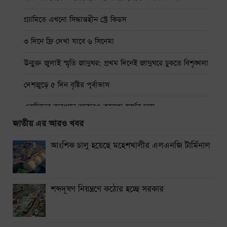
গ্র্যামিতে এখনো সিদ্ধান্তহীন স্ট্রে কিডস
৩ দিনে ফ্রি দেখা যাবে ৬ সিনেমা
উন্মুক্ত জুলাই স্মৃতি জাদুঘর: প্রথম দিনেই জাদুঘরে ঢুকতে বিশৃঙ্খলা
দেশজুড়ে ৫ দিন বৃষ্টির পূর্বাভাস
একদিনের ব্যবধানে আবারও কমলো স্বর্ণের দাম
জাতীয় এর আরও খবর
ঢাকা-ময়মনসিংহ রুটে ট্রেন চলাচল বন্ধ
আংশিক চালু হয়েছে মহেশখালীর এলএনজি টার্মিনাল
থাইল্যান্ডে স্কুলে শিক্ষার্থীর বন্দুক হামলায় নিহত ৭
নারায়ণগঞ্জে গ্যাস লিকেজ থেকে অগ্নিকাণ্ডে একই পরিবারের দগ্ধ ৩
শব্দদূষণ নিয়ন্ত্রণে কঠোর হচ্ছে সরকার
সিলেটে দুই বাসের সংঘর্ষে নিহত ৯