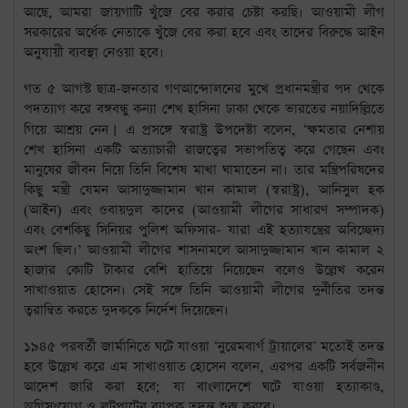
আছে
,
আমরা জায়গাটি খুঁজে বের করার চেষ্টা করছি। আওয়ামী লীগ
সরকারের অর্ধেক নেতাকে খুঁজে বের করা হবে এবং তাদের বিরুদ্ধে আইন
অনুযায়ী ব্যবস্থা নেওয়া হবে।
গত ৫ আগস্ট ছাত্র-জনতার গণআন্দোলনের মুখে প্রধানমন্ত্রীর পদ থেকে
পদত্যাগ করে বঙ্গবন্ধু কন্যা শেখ হাসিনা ঢাকা থেকে ভারতের নয়াদিল্লিতে
গিয়ে আশ্রয় নেন
।
এ প্রসঙ্গে স্বরাষ্ট্র উপদেষ্টা বলেন
, ‘
ক্ষমতার নেশায়
শেখ হাসিনা একটি অত্যাচারী রাজত্বের সভাপতিত্ব করে গেছেন এবং
মানুষের জীবন নিয়ে তিনি বিশেষ মাথা ঘামাতেন না। তার মন্ত্রিপরিষদের
কিছু মন্ত্রী যেমন আসাদুজ্জামান খান কামাল (স্বরাষ্ট্র)
,
আনিসুল হক
(আইন) এবং ওবায়দুল কাদের (আওয়ামী লীগের সাধারণ সম্পাদক)
এবং বেশকিছু সিনিয়র পুলিশ অফিসার- যারা এই হত্যাযন্ত্রের অবিচ্ছেদ্য
অংশ ছিল।’ আওয়ামী লীগের শাসনামলে আসাদুজ্জামান খান কামাল ২
হাজার কোটি টাকার বেশি হাতিয়ে নিয়েছেন বলেও উল্লেখ করেন
সাখাওয়াত হোসেন। সেই সঙ্গে তিনি আওয়ামী লীগের দুর্নীতির তদন্ত
ত্বরান্বিত করতে দুদককে নির্দেশ দিয়েছেন।
১৯৪৫ পরবর্তী জার্মানিতে ঘটে যাওয়া ‘নুরেমবার্গ ট্রায়ালের’
মতোই তদন্ত
হবে উল্লেখ করে এম সাখাওয়াত হোসেন বলেন
,
এরপর একটি সর্বজনীন
আদেশ জারি করা হবে;
যা বাংলাদেশে ঘটে যাওয়া হত্যাকাণ্ড
,
অগ্নিসংযোগ ও লুটপাটের ব্যাপক তদন্ত শুরু করবে।