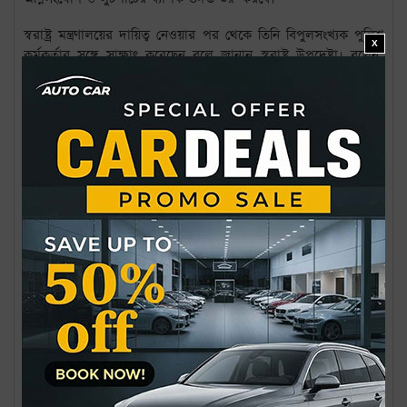
স্বরাষ্ট্র মন্ত্রণালয়ের দায়িত্ব নেওয়ার পর থেকে তিনি বিপুলসংখ্যক পুলিশ
X
কর্মকর্তার সঙ্গে সাক্ষাৎ করেছেন বলে জানান স্বরাষ্ট্র উপদেষ্টা
।
বলেন
,
‘তাদের শান্ত করতে আমার টানা পাঁচ ঘণ্টা আলোচনা হয়েছে। আমি
তাদের কাছে জানতে চেয়েছিলাম
,
হাসিনা সরকারের আমলে তারা কাকে
হত্যা করেছে
?
কার নির্দেশে হত্যা করেছে
?
অফিসারদের অনেকেই কান্নায়
ভেঙে পড়েন। তারা আমার পা ছুঁয়ে
,
আমাকে জড়িয়ে ধরে অনুশোচনার
ভঙ্গিতে ক্ষমা চেয়েছেন’
।
এরই মধ্যে এম সাখাওয়াত হোসেনের অধীনে স্বরাষ্ট্র মন্ত্রণালয় পুলিশ
বাহিনীর ইউনিফর্ম এবং প্রতীক পরিবর্তন করার নির্দেশ দিয়েছে। তিনি
বলেন
,
এই প্রস্তাবের জন্য মন্ত্রিসভার অনুমোদনের প্রয়োজন হবে
,
আশা
করি আগামী কয়েকদিনের মধ্যে তা চলে আসবে। ড. ইউনূসের নেতৃত্বাধীন
প্রশাসন ঠিক করবে পুলিশ বাহিনীকে কীভাবে পরিচালনা করা হবে। এই
উপদেষ্টার মতে
, ‘
কাজটি কঠিন হবে। বেশকিছু অফিসারকে চিহ্নিত করা
হয়েছে। এই কর্মকর্তারা মাদক ব্যবসায় লিপ্ত এবং বদলি-পোস্টিং র‌্যাকেট
চালিয়ে বিপুল অর্থ উপার্জন করত। তদন্ত শেষ হলে তাদের কঠোর শাস্তি
দেওয়া হবে।’
ইউনূসের নেতৃত্বাধীন সরকার ‘অদৃশ্য ষড়যন্ত্রকারী এবং শত্রুদের দ্বারা