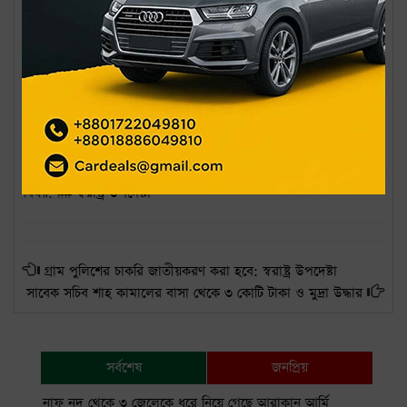
পরিবেষ্টিত’- এ কথা উল্লেখ করে স্বরাষ্ট্র উপদেষ্টা বলেন
, ‘
আমরা কেউ
টুকরে টুকরে গ্যাং নই
।
ভারতীয় এস্টাবলিশমেন্টের কাছে তার বার্তা হলো-
আপনি কি ঢাকায় বন্ধুত্বপূর্ণ না শত্রু সরকার চান
?
কারণ যে দেশ পরাশক্তি
হতে চায়
,
তাকে বাংলাদেশের মতো প্রতিবেশী দেশের বিষয়ে হস্তক্ষেপ
করা উচিত নয়’
।
স্বরাষ্ট্র উপদেষ্টা
বিষয়: #
# স্বরাষ্ট্র উপদেষ্টা
গ্রাম পুলিশের চাকরি জাতীয়করণ করা হবে: স্বরাষ্ট্র উপদেষ্টা
সাবেক সচিব শাহ কামালের বাসা থেকে ৩ কোটি টাকা ও মুদ্রা উদ্ধার
সর্বশেষ
জনপ্রিয়
নাফ নদ থেকে ৩ জেলেকে ধরে নিয়ে গেছে আরাকান আর্মি