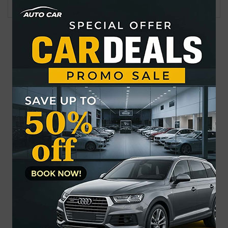
Next Article
সর্বশেষ
জনপ্রিয়
গ্র্যামিতে এখনো সিদ্ধান্তহীন স্ট্রে কিডস
৩ দিনে ফ্রি দেখা যাবে ৬ সিনেমা
উন্মুক্ত জুলাই স্মৃতি জাদুঘর: প্রথম দিনেই জাদুঘরে ঢুকতে বিশৃঙ্খলা
দেশজুড়ে ৫ দিন বৃষ্টির পূর্বাভাস
একদিনের ব্যবধানে আবারও কমলো স্বর্ণের দাম
ঢাকা-ময়মনসিংহ রুটে ট্রেন চলাচল বন্ধ
ছবি গ্যালারি এর আরও খবর
থাইল্যান্ডে স্কুলে শিক্ষার্থীর বন্দুক হামলায় নিহত ৭
নারায়ণগঞ্জে গ্যাস লিকেজ থেকে অগ্নিকাণ্ডে একই পরিবারের দগ্ধ ৩