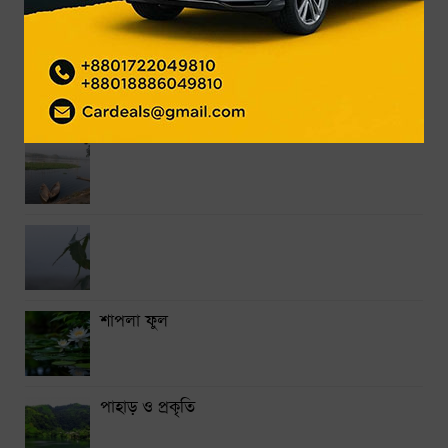
সিলেটে দুই বাসের সংঘর্ষে নিহত ৯
শেয়ার কেলেঙ্কারির মামলা সাকিবসহ ১৫ জনের বিরুদ্ধে চার্জশিট
শিগগির দেবে দুদক
শাপলা ফুল
পাহাড় ও প্রকৃতি