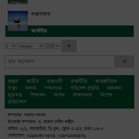
কক্সবাজার
আর্কাইভ
প্রচ্ছদ
জাতীয়
রাজধানী
রাজনীতি
আন্তর্জাতিক
স্বাস্থ্য
কলাম
গণমাধ্যম
পরিবেশ-প্রকৃতি
মঞ্চকথা
মুক্তমত
শিক্ষাঙ্গন
সংসদ
সাক্ষাৎকার
বিশেষ
প্রতিবেদন
সম্পাদক: শায়লা শবনম
উপদেষ্টা সম্পাদক: ড. কাজল রশীদ শাহীন
অফিস: ৫/১, লালমাটিয়া, ডি ব্লক, ফ্লোর এ ২/২, ঢাকা-১২০৭
যোগাযোগ: ০১৬২৮৪০৭৫২৩, ০১৯৭৬৯৩৬৯২৬