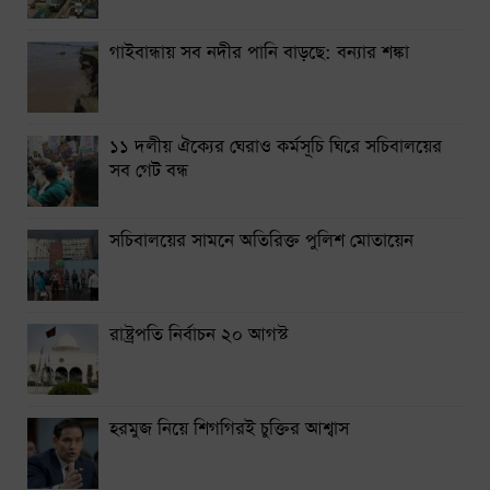
গাইবান্ধায় সব নদীর পানি বাড়ছে: বন্যার শঙ্কা
১১ দলীয় ঐক্যের ঘেরাও কর্মসূচি ঘিরে সচিবালয়ের
সব গেট বন্ধ
সচিবালয়ের সামনে অতিরিক্ত পুলিশ মোতায়েন
রাষ্ট্রপতি নির্বাচন ২০ আগস্ট
হরমুজ নিয়ে শিগগিরই চুক্তির আশ্বাস