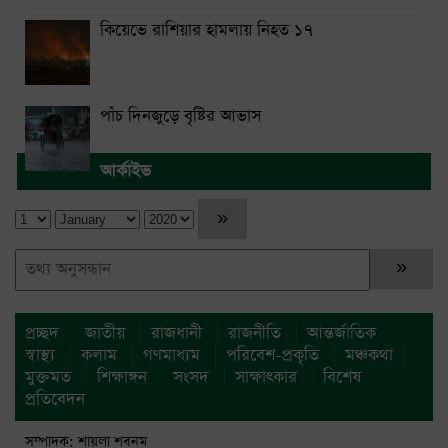
কিয়েভে রাশিয়ার হামলায় নিহত ১৭
পাঁচ দিনজুড়ে বৃষ্টির আভাস
আর্কাইভ
প্রচ্ছদ
জাতীয়
রাজধানী
রাজনীতি
আন্তর্জাতিক
স্বাস্থ্য
কলাম
গণমাধ্যম
পরিবেশ-প্রকৃতি
মঞ্চকথা
মুক্তমত
শিক্ষাঙ্গন
সংসদ
সাক্ষাৎকার
বিশেষ
প্রতিবেদন
সম্পাদক: শায়লা শবনম