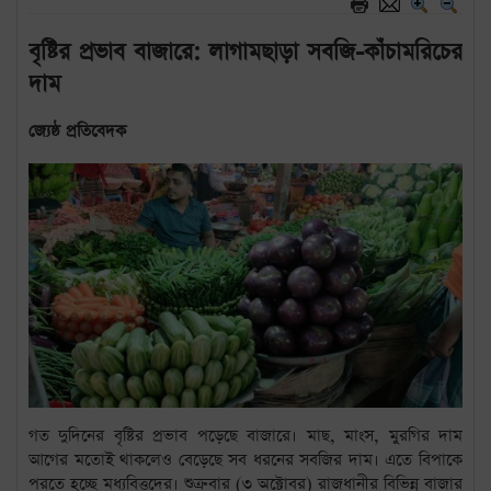
বৃষ্টির প্রভাব বাজারে: লাগামছাড়া সবজি-কাঁচামরিচের
দাম
জ্যেষ্ঠ প্রতিবেদক
গত দুদিনের বৃষ্টির প্রভাব পড়েছে বাজারে। মাছ, মাংস, মুরগির দাম
আগের মতোই থাকলেও বেড়েছে সব ধরনের সবজির দাম। এতে বিপাকে
পরতে হচ্ছে মধ্যবিত্তদের। শুক্রবার (৩ অক্টোবর) রাজধানীর বিভিন্ন বাজার